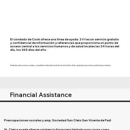
El condado de Cook ofrece una línea de ayuda: 2-1-1 es un servicio gratuito
y confidencial de información y referencias que proporciona un punto de
acceso central a los servicios humanos y de salud locales las 24 horas del
día, los 365 días del año.
Puede descubrir recursos sociales y comunitarios adicionales haciendo clic en los títulos de las categorías para mostrar una lista de proveedores:
Financial Assistance
Preocupaciones sociales y amp; Sociedad San Cleto San Vicente de Paúl
St. Cletus puede ofrecer asistencia financiera limitada para cosas como