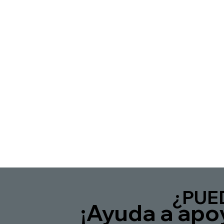
¿PUE
¡Ayuda a apo