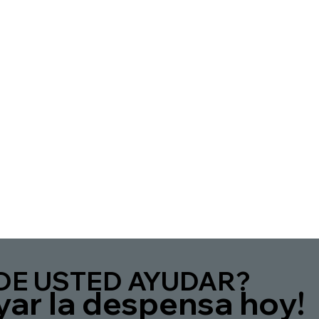
DE USTED AYUDAR?
yar la despensa hoy!